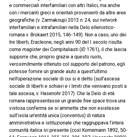
e commerciali interfamiliari con altri Italici, ma anche
con i mercanti greci e orientali provenienti da altre aree
geografiche (v. Zarmakoupi 2013 n. 24; sui
network
interfamiliari e intrafamiliari nella Delo ellenistico-
romana v. Brokaert 2015, 146-149). Non a caso, uno dei
tre liberti, Eracleone, negli anni 90 del I secolo risulta
come
magister
dei Compitaliasti (
ID
1761), il che lascia
supporre che, proprio grazie a questo ruolo,
verosimilmente ottenuto col supporto del patrono, egli
potesse fornire un grande aiuto a quest’ultimo
nell’operazione sociale di cui si è detto (sull’ascesa
sociale di liberti e schiavi e i limiti che venivano posti a
tale ascesa, v. Hasenohr 2017). Che la Delo di età
romana rappresentasse un grande
free space
trova una
vistosa conferma se si ammette che non esistesse
sull’isola un’entità unica (
conventus
) di natura
amministrativa e istituzionale che raggruppava l’intera
comunità italica ivi presente (così Kornemann 1892, 50-