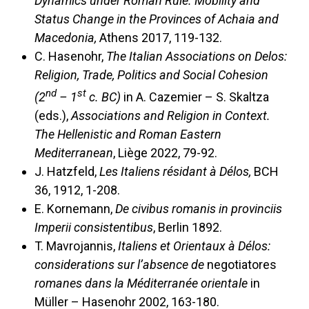
Dynamics under Roman Rule. Mobility and
Status Change in the Provinces of Achaia and
Macedonia,
Athens 2017, 119-132.
C. Hasenohr,
The Italian Associations on Delos:
Religion, Trade, Politics and Social Cohesion
nd
st
(2
– 1
c. BC)
in A. Cazemier – S. Skaltza
(eds.),
Associations and Religion in Context.
The Hellenistic and Roman Eastern
Mediterranean
, Liège 2022, 79-92.
J. Hatzfeld,
Les Italiens résidant à Délos,
BCH
36, 1912, 1-208.
E. Kornemann,
De civibus romanis in provinciis
Imperii consistentibus
, Berlin 1892.
T. Mavrojannis,
Italiens et Orientaux à Délos:
considerations sur l’absence de
negotiatores
romanes dans la Méditerranée orientale
in
Müller – Hasenohr 2002, 163-180.