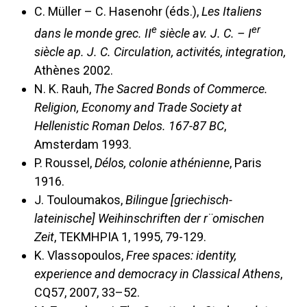
C. Müller – C. Hasenohr (éds.),
Les Italiens
e
er
dans le monde grec. II
siècle av. J. C. – I
siècle ap. J. C. Circulation, activités, integration,
Athènes 2002.
N. K. Rauh,
The Sacred Bonds of Commerce.
Religion, Economy and Trade Society at
Hellenistic Roman Delos. 167-87 BC
,
Amsterdam 1993.
P. Roussel,
Délos, colonie athénienne
, Paris
1916.
J. Touloumakos,
Bilingue [griechisch-
lateinische] Weihinschriften der r¨omischen
Zeit
, TEKMHPIA 1, 1995, 79-129.
K. Vlassopoulos,
Free spaces: identity,
experience and democracy in Classical Athens
,
CQ57, 2007, 33–52.