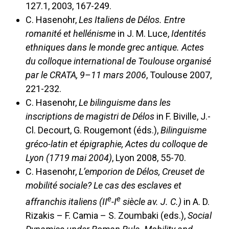
127.1, 2003, 167-249.
C. Hasenohr,
Les Italiens de Délos. Entre
romanité et hellénisme
in J. M. Luce,
Identités
ethniques dans le monde grec antique. Actes
du colloque international de Toulouse organisé
par le CRATA, 9–11 mars 2006
, Toulouse 2007,
221-232.
C. Hasenohr,
Le bilinguisme dans les
inscriptions de magistri de Délos
in F. Biville, J.-
Cl. Decourt, G. Rougemont (éds.),
Bilinguisme
gréco-latin et épigraphie,
Actes du colloque de
Lyon (1719
mai 2004)
, Lyon 2008, 55-70.
C. Hasenohr,
L’emporion de Délos, Creuset de
mobilité sociale? Le cas des esclaves et
e
e
affranchis italiens (II
-I
siècle av. J. C.)
in A. D.
Rizakis – F. Camia – S. Zoumbaki (eds.),
Social