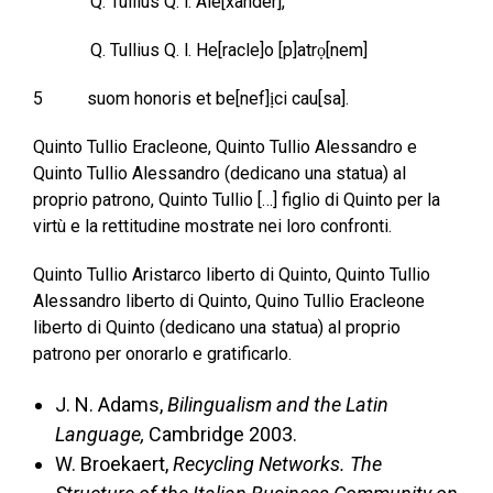
Q. Tullius Q. l. Ale[xander],
Q. Tullius Q. l. He[racle]o [p]atrọ[nem]
5 suom honoris et be[nef]ịci cau[sa].
Quinto Tullio Eracleone, Quinto Tullio Alessandro e
Quinto Tullio Alessandro (dedicano una statua) al
proprio patrono, Quinto Tullio […] figlio di Quinto per la
virtù e la rettitudine mostrate nei loro confronti.
Quinto Tullio Aristarco liberto di Quinto, Quinto Tullio
Alessandro liberto di Quinto, Quino Tullio Eracleone
liberto di Quinto (dedicano una statua) al proprio
patrono per onorarlo e gratificarlo.
J. N. Adams,
Bilingualism and the Latin
Language,
Cambridge 2003.
W. Broekaert,
Recycling Networks. The