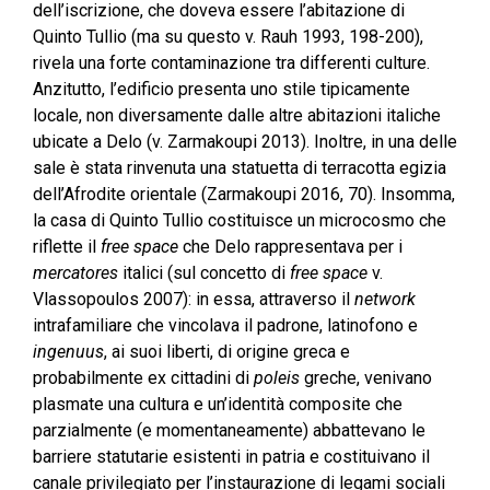
dell’iscrizione, che doveva essere l’abitazione di
Quinto Tullio (ma su questo v. Rauh 1993, 198-200),
rivela una forte contaminazione tra differenti culture.
Anzitutto, l’edificio presenta uno stile tipicamente
locale, non diversamente dalle altre abitazioni italiche
ubicate a Delo (v. Zarmakoupi 2013). Inoltre, in una delle
sale è stata rinvenuta una statuetta di terracotta egizia
dell’Afrodite orientale (Zarmakoupi 2016, 70). Insomma,
la casa di Quinto Tullio costituisce un microcosmo che
riflette il
free space
che Delo rappresentava per i
mercatores
italici (sul concetto di
free space
v.
Vlassopoulos 2007): in essa, attraverso il
network
intrafamiliare che vincolava il padrone, latinofono e
ingenuus
, ai suoi liberti, di origine greca e
probabilmente ex cittadini di
poleis
greche, venivano
plasmate una cultura e un’identità composite che
parzialmente (e momentaneamente) abbattevano le
barriere statutarie esistenti in patria e costituivano il
canale privilegiato per l’instaurazione di legami sociali