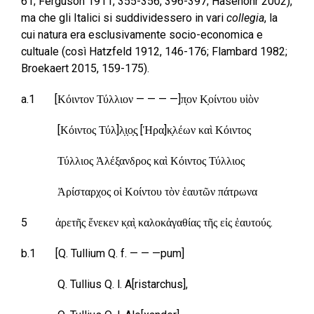
61; Ferguson 1911, 355-356, 396-397; Hasenohr 2002),
ma che gli Italici si suddividessero in vari
collegia
, la
cui natura era esclusivamente socio-economica e
cultuale (così Hatzfeld 1912, 146-176; Flambard 1982;
Broekaert 2015, 159-175).
a.1 [Κόιντον Τύλλιον — — — —]π̣ον Κ̣οίντου υἱὸν
[Κόιντος Τύλ]λ̣ι̣ο̣ς̣ [Ἡρα]κ̣λέων καὶ Κόιντος
Τύλλιος Ἀλέξανδρος καὶ Κόιντος Τύλλιος
Ἀρίσταρχος οἱ Κοίντου τὸν ἑαυτῶν πάτρωνα
5 ἀρετῆς ἕνεκεν κ̣αὶ̣ καλοκἀγαθίας τῆς εἰς ἑαυτούς.
b.1 [Q. Tullium Q. f. — — —pum]
Q. Tullius Q. l. A[ristarchus],