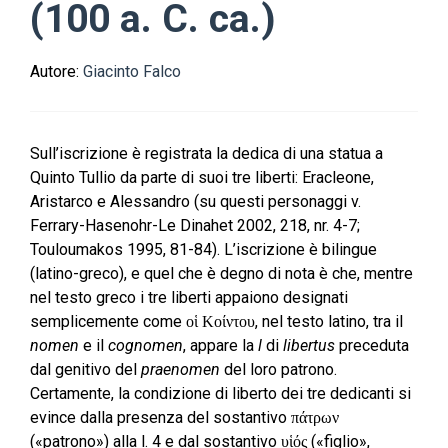
(100 a. C. ca.)
Autore:
Giacinto Falco
Sull’iscrizione è registrata la dedica di una statua a
Quinto Tullio da parte di suoi tre liberti: Eracleone,
Aristarco e Alessandro (su questi personaggi v.
Ferrary-Hasenohr-Le Dinahet 2002, 218, nr. 4-7;
Touloumakos 1995, 81-84). L’iscrizione è bilingue
(latino-greco), e quel che è degno di nota è che, mentre
nel testo greco i tre liberti appaiono designati
semplicemente come οἱ Κοίντου, nel testo latino, tra il
nomen
e il
cognomen
, appare la
l
di
libertus
preceduta
dal genitivo del
praenomen
del loro patrono.
Certamente, la condizione di liberto dei tre dedicanti si
evince dalla presenza del sostantivo πάτρων
(«patrono») alla l. 4 e dal sostantivo υἱός («figlio»,