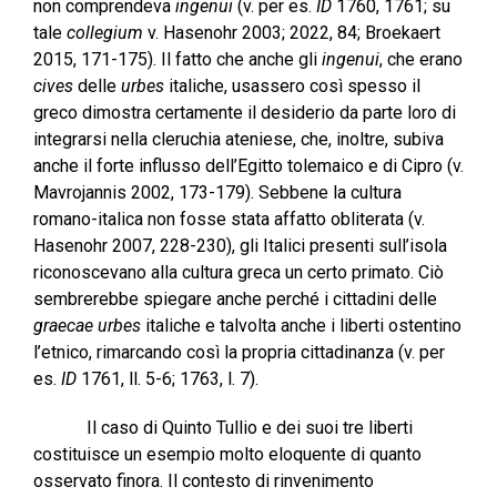
non comprendeva
ingenui
(v. per es.
ID
1760, 1761; su
tale
collegium
v. Hasenohr 2003; 2022, 84; Broekaert
2015, 171-175). Il fatto che anche gli
ingenui
, che erano
cives
delle
urbes
italiche, usassero così spesso il
greco dimostra certamente il desiderio da parte loro di
integrarsi nella cleruchia ateniese, che, inoltre, subiva
anche il forte influsso dell’Egitto tolemaico e di Cipro (v.
Mavrojannis 2002, 173-179). Sebbene la cultura
romano-italica non fosse stata affatto obliterata (v.
Hasenohr 2007, 228-230), gli Italici presenti sull’isola
riconoscevano alla cultura greca un certo primato. Ciò
sembrerebbe spiegare anche perché i cittadini delle
graecae urbes
italiche e talvolta anche i liberti ostentino
l’etnico, rimarcando così la propria cittadinanza (v. per
es.
ID
1761, ll. 5-6; 1763, l. 7).
Il caso di Quinto Tullio e dei suoi tre liberti
costituisce un esempio molto eloquente di quanto
osservato finora. Il contesto di rinvenimento