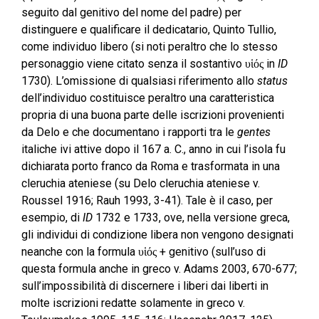
seguito dal genitivo del nome del padre) per
distinguere e qualificare il dedicatario, Quinto Tullio,
come individuo libero (si noti peraltro che lo stesso
personaggio viene citato senza il sostantivo υἱός in
ID
1730). L’omissione di qualsiasi riferimento allo
status
dell’individuo costituisce peraltro una caratteristica
propria di una buona parte delle iscrizioni provenienti
da Delo e che documentano i rapporti tra le
gentes
italiche ivi attive dopo il 167 a. C., anno in cui l’isola fu
dichiarata porto franco da Roma e trasformata in una
cleruchia ateniese (su Delo cleruchia ateniese v.
Roussel 1916; Rauh 1993, 3-41). Tale è il caso, per
esempio, di
ID
1732 e 1733, ove, nella versione greca,
gli individui di condizione libera non vengono designati
neanche con la formula υἱός + genitivo (sull’uso di
questa formula anche in greco v. Adams 2003, 670-677;
sull’impossibilità di discernere i liberi dai liberti in
molte iscrizioni redatte solamente in greco v.