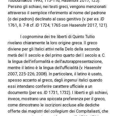
Touloumakos 1995, 115-116; Hasenohr 2017, 125).
Persino gli schiavi, nei testi greci, vengono menzionati
attraverso il semplice riferimento al nome del padrone
(o dei padroni) declinato al caso genitivo (v. per es.
ID
1761, ll. 7-8 cf.
ID
1724; 1765 con Hasenohr 2017, 121).
I
cognomina
dei tre liberti di Quinto Tullio
rivelano chiaramente la loro origine greca. Il greco
diviene per gli Italici attivi nella Delo della seconda
metà del II secolo e del primo quarto del I secolo a. C.
la lingua dell’informalità e dell’autorappresentazione,
mentre il latino è la lingua dell’ufficialità (v. Hasenohr
2007, 225-226; 2008). In particolare, il latino è usato,
spesso accanto al greco, dagli
ingenui
italici quando
essi intendano conferire carattere ufficiale a un
documento (per es.
ID
1731, 1732). I liberti e gli schiavi,
invece, mostrano una spiccata preferenza per il greco,
come dimostrano le iscrizioni accluse alle dediche
offerte dai
magistri
del
collegium
dei Compitaliasti, che