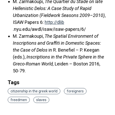
M. Zarmakoupi,
The Quartier du Stade on late
Hellenistic Delos: A Case Study of Rapid
Urbanization (Fieldwork Seasons 2009
–
2010)
,
ISAW Papers 6:
http://dlib
.nyu.edu/awdl/isaw/isaw-papers/6/
M. Zarmakoupi,
The Spatial Environment of
Inscriptions and Graffiti in Domestic Spaces:
the Case of Delos
in R. Benefiel – P. Keegan
(eds.),
Inscriptions in the Private Sphere in the
Greco-Roman World,
Leiden – Boston 2016,
50-79.
Tags
citizenship in the greek world
foreigners
freedmen
slaves