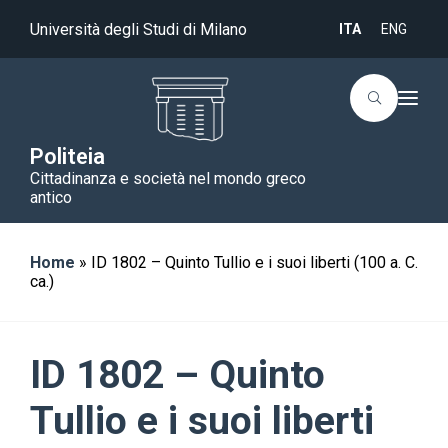
Università degli Studi di Milano
ITA
ENG
T
o
g
g
Politeia
l
Cittadinanza e società nel mondo greco
e
n
antico
a
v
i
g
Home
»
ID 1802 – Quinto Tullio e i suoi liberti (100 a. C.
a
ca.)
t
i
o
n
ID 1802 – Quinto
Tullio e i suoi liberti