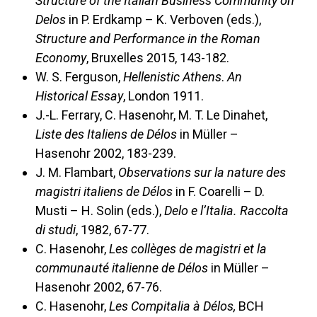
Structure of the Italian Business Community on
Delos
in P. Erdkamp – K. Verboven (eds.),
Structure and Performance in the Roman
Economy
, Bruxelles 2015, 143-182.
W. S. Ferguson,
Hellenistic Athens
.
An
Historical Essay
, London 1911.
J.-L. Ferrary, C. Hasenohr, M. T. Le Dinahet,
Liste des Italiens de Délos
in Müller –
Hasenohr 2002, 183-239.
J. M. Flambart,
Observations sur la nature des
magistri italiens de Délos
in F. Coarelli – D.
Musti – H. Solin (eds.),
Delo e l’Italia.
Raccolta
di studi
, 1982, 67-77.
C. Hasenohr,
Les collèges de magistri et la
communauté italienne de Délos
in Müller –
Hasenohr 2002, 67-76.
C. Hasenohr,
Les Compitalia à Délos,
BCH