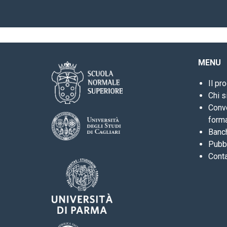
MENU
Il pr
Chi 
Conve
form
Banc
Pubbl
Conta