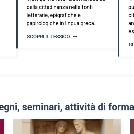
della cittadinanza nelle fonti
pu
letterarie, epigrafiche e
ci
papirologiche in lingua greca.
an
es
SCOPRI IL LESSICO
GU
gni, seminari, attività di form