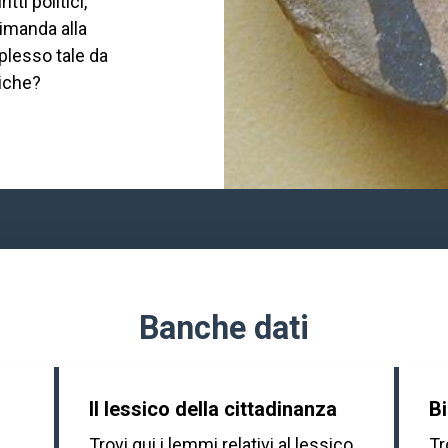
ti politici,
 rimanda alla
plesso tale da
diche?
Banche dati
Il lessico della cittadinanza
Bi
Trovi qui i lemmi relativi al lessico
Tr