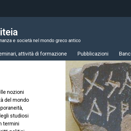
iteia
inanza e società nel mondo greco antico
minari, attività di formazione
Pubblicazioni
Banc
lle nozioni
ietà del mondo
mporaneità,
egli studiosi
n termini