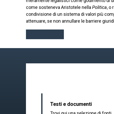
meramente legalistici come godimento di dirit
come sosteneva Aristotele nella
Politica
, o
condivisione di un sistema di valori più com
attenuare, se non annullare le barriere giuri
SCOPRI DI PIÙ
Testi e documenti
Trovi qui una selezione di fonti