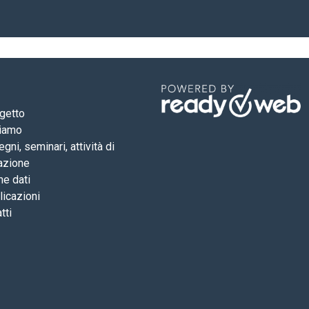
ogetto
siamo
gni, seminari, attività di
azione
he dati
icazioni
tti