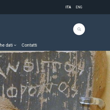
ITA
ENG
he dati
Contatti