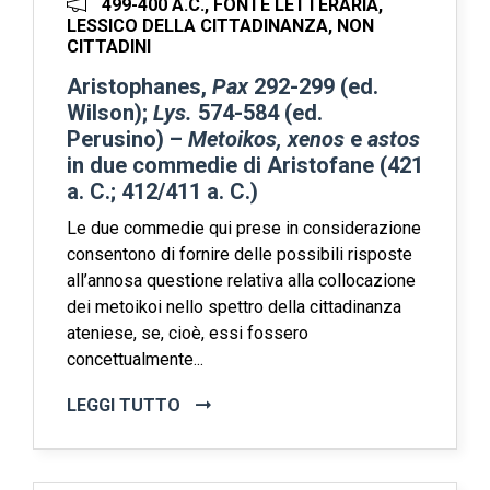
499-400 A.C., FONTE LETTERARIA,
LESSICO DELLA CITTADINANZA, NON
CITTADINI
Aristophanes,
Pax
292-299 (ed.
Wilson);
Lys.
574-584 (ed.
Perusino) –
Metoikos, xenos
e
astos
in due commedie di Aristofane (421
a. C.; 412/411 a. C.)
Le due commedie qui prese in considerazione
consentono di fornire delle possibili risposte
all’annosa questione relativa alla collocazione
dei metoikoi nello spettro della cittadinanza
ateniese, se, cioè, essi fossero
concettualmente...
LEGGI TUTTO