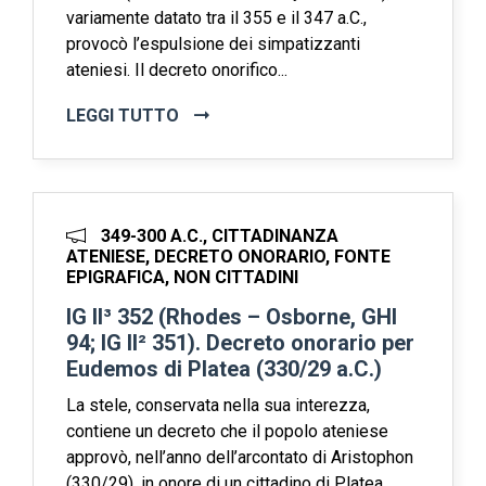
variamente datato tra il 355 e il 347 a.C.,
provocò l’espulsione dei simpatizzanti
ateniesi. Il decreto onorifico...
LEGGI TUTTO
349-300 A.C., CITTADINANZA
ATENIESE, DECRETO ONORARIO, FONTE
EPIGRAFICA, NON CITTADINI
IG II³ 352 (Rhodes – Osborne, GHI
94; IG II² 351). Decreto onorario per
Eudemos di Platea (330/29 a.C.)
La stele, conservata nella sua interezza,
contiene un decreto che il popolo ateniese
approvò, nell’anno dell’arcontato di Aristophon
(330/29), in onore di un cittadino di Platea,