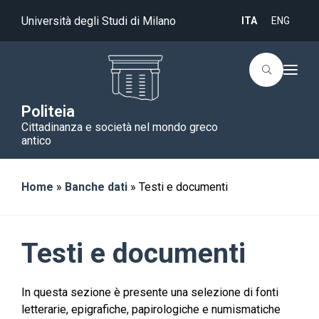
Università degli Studi di Milano
ITA
ENG
T
o
g
g
Politeia
l
Cittadinanza e società nel mondo greco
e
n
antico
a
v
i
g
Home
»
Banche dati
»
Testi e documenti
a
t
i
o
n
Testi e documenti
In questa sezione è presente una selezione di fonti
letterarie, epigrafiche, papirologiche e numismatiche