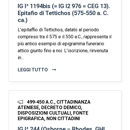
IG I³ 1194bis (= IG I2 976 = CEG 13).
Epitafio di Tettichos (575-550 a. C.
ca.)
L’epitaffio di Tettichos, datato al periodo
compreso tra il 575 e il 550 a.C., rappresenta il
più antico esempio di epigramma funerario
attico giunto fino a noi. L’iscrizione, rinvenuta
in...
LEGGI TUTTO
499-450 A.C., CITTADINANZA
ATENIESE, DECRETO DEMICO,
DISPOSIZIONI CULTUALI, FONTE
EPIGRAFICA, NON CITTADINI
IG I³ 244 (Osborne – Rhodes, GHI