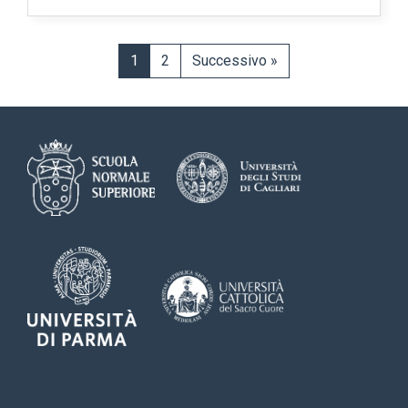
1
2
Successivo »