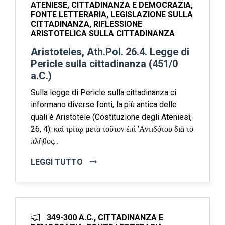
ATENIESE, CITTADINANZA E DEMOCRAZIA,
FONTE LETTERARIA, LEGISLAZIONE SULLA
CITTADINANZA, RIFLESSIONE
ARISTOTELICA SULLA CITTADINANZA
Aristoteles, Ath.Pol. 26.4. Legge di
Pericle sulla cittadinanza (451/0
a.C.)
Sulla legge di Pericle sulla cittadinanza ci
informano diverse fonti, la più antica delle
quali è Aristotele (Costituzione degli Ateniesi,
26, 4): καὶ τρίτῳ μετὰ τοῦτον ἐπὶ ’Αντιδότου διὰ τὸ
πλῆθος...
LEGGI TUTTO
349-300 A.C., CITTADINANZA E