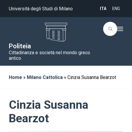
Università degli Studi di Milano
ITA
ENG
T
o
g
g
Politeia
l
Cittadinanza e società nel mondo greco
e
n
antico
a
v
i
g
Home
»
Milano Cattolica
»
Cinzia Susanna Bearzot
a
t
i
o
n
Cinzia Susanna
Bearzot